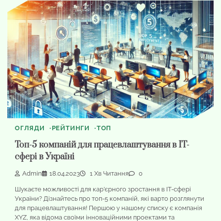
ОГЛЯДИ
РЕЙТИНГИ
ТОП
Топ-5 компаній для працевлаштування в IT-
сфері в Україні
Admin
18.04.2023
1 Хв Читання
0
Шукаєте можливості для кар’єрного зростання в IT-сфері
України? Дізнайтесь про топ-5 компаній, які варто розглянути
для працевлаштування! Першою у нашому списку є компанія
XYZ, яка відома своїми інноваційними проектами та