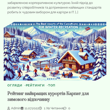
забарвленою корпоративною культурою. Їхній підхід до
розвитку співробітників та дотримання найвищих стандартів
робить їх чудовим вибором для кар’єри в IT. […]
ОГЛЯДИ
РЕЙТИНГИ
ТОП
Рейтинг найкращих курортів Карпат для
зимового відпочинку
Admin
11.07.2022
1 Хв Читання
0