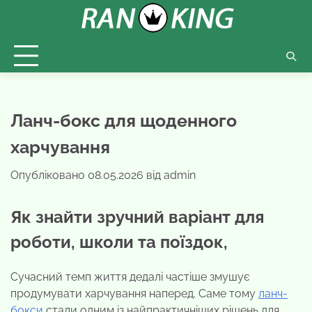
Перейти
до
вмісту
Ланч-бокс для щоденного
харчування
Опубліковано
08.05.2026
від
admin
Як знайти зручний варіант для
роботи, школи та поїздок,
Сучасний темп життя дедалі частіше змушує
продумувати харчування наперед. Саме тому
ланч-
бокси
стали одним із найпрактичніших рішень для