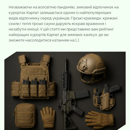
Незважаючи на всесвітню пандемію, зимовий відпочинок на
курортах Карпат залишається одним із найпопулярніших
видів відпочинку серед українців. Гірські краєвиди, крижані
схили і теплі гірські сауни дарують яскраві враження і
незабутні емоції. У цій статті ми представимо вам рейтинг
найкращих курортів Карпат для зимових канікул, де ви
зможете насолодитися катанням на […]