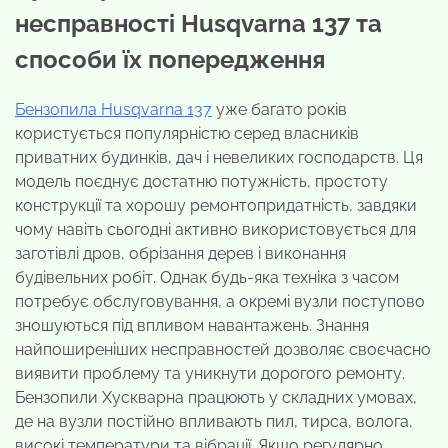
несправності Husqvarna 137 та
способи їх попередження
Бензопила Husqvarna 137
уже багато років
користується популярністю серед власників
приватних будинків, дач і невеликих господарств. Ця
модель поєднує достатню потужність, простоту
конструкції та хорошу ремонтопридатність, завдяки
чому навіть сьогодні активно використовується для
заготівлі дров, обрізання дерев і виконання
будівельних робіт. Однак будь-яка техніка з часом
потребує обслуговування, а окремі вузли поступово
зношуються під впливом навантажень. Знання
найпоширеніших несправностей дозволяє своєчасно
виявити проблему та уникнути дорогого ремонту.
Бензопили Хускварна працюють у складних умовах,
де на вузли постійно впливають пил, тирса, волога,
високі температури та вібрації. Якщо регулярно